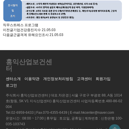
직무스트레스 프로그램
이전글
기업건강증진지수
21.05.03
다음글
근골격계 유해요인조사
21.05.03
홍익산업보건센
터
센터소개
이용약관
개인정보처리방침
고객센터
회원가입
로그인
주식회사 홍익산업보건센터 | 대표.차은경 | 서울 구로구 부광로 88, A동 1014
호(항동, SK V1 지식산업센터) 홍익산업보건센터 사업자등록번호.480-86-02
004
Tel.02-6959-6433 | Fax.070-4355-6439 | E-mail.hkcenter@naver.com
운영시간 : 08:00 ~ 17:00 | 휴무일 : 토요일, 공휴일 | 계좌번호 : 신한은행 100-
035-103743